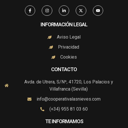
F
I
L
X
Y
a
n
i
-
o
c
s
n
t
u
e
t
k
w
t
b
a
e
i
u
INFORMACIÓN LEGAL
o
g
d
t
b
o
r
i
t
e
k
a
n
e
Aviso Legal
-
m
-
r
f
i
Privacidad
n
Cookies
CONTACTO
Avda. de Utrera, S/Nº, 41720, Los Palacios y
Villafranca (Sevilla)
info@cooperativalasnieves.com
(+34) 955 81 03 60
TE INFORMAMOS