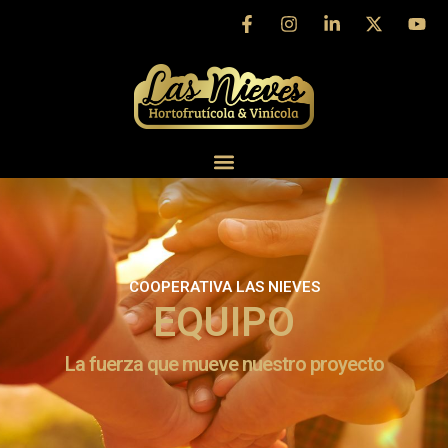
Ir
al
contenido
COOPERATIVA LAS NIEVES
EQUIPO
La fuerza que mueve nuestro proyecto