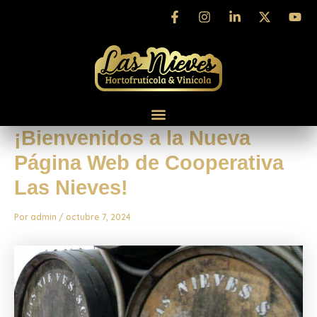
Ir
Navegación
al
de
contenido
entradas
¡Bienvenidos a la Nueva
Página Web de Cooperativa
Las Nieves!
Por
admin
/
octubre 7, 2024