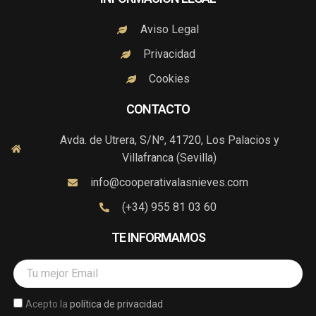
o
g
d
t
b
o
r
i
t
e
k
a
n
e
Aviso Legal
-
m
-
r
f
i
Privacidad
n
Cookies
CONTACTO
Avda. de Utrera, S/Nº, 41720, Los Palacios y
Villafranca (Sevilla)
info@cooperativalasnieves.com
(+34) 955 81 03 60
TE INFORMAMOS
Email
Acepto la
política de privacidad