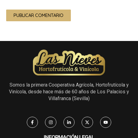
Somos la primera Cooperativa Agrícola, Hortofrutícola y
Vinícola, desde hace más de 60 años de Los Palacios y
Villafranca (Sevilla)
F
I
L
X
Y
a
n
i
-
o
c
s
n
t
u
e
t
k
w
t
b
a
e
i
u
INFORMACIÓN LEGAL