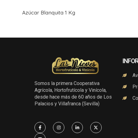
Azúcar Blanquita 1 Kg
INFO
Av
Somos la primera Cooperativa
Pr
Agrícola, Hortofrutícola y Vinícola,
desde hace más de 60 años de Los
Co
Palacios y Villafranca (Sevilla)
F
Y
I
L
X
a
o
n
i
-
c
u
s
n
t
e
t
t
k
w