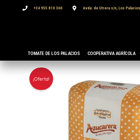
Ir
+34 955 810 360
Avda. de Utrera s/n, Los Palacios
al
contenido
TOMATE DE LOS PALACIOS
COOPERATIVA AGRÍCOLA
¡Oferta!