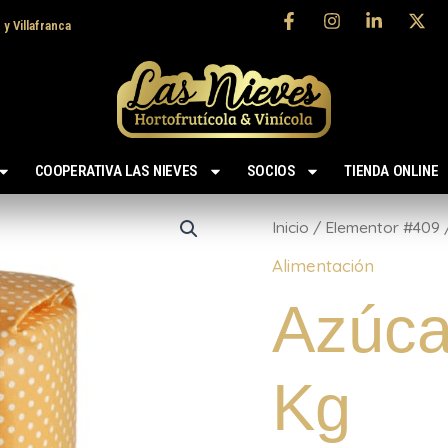
 y Villafranca
COOPERATIVA LAS NIEVES
SOCIOS
TIENDA ONLINE
Azúcar
Blanquita
Inicio
/
Elementor #409
1
Alimentación
Kg
cantidad
Azúca
Kg