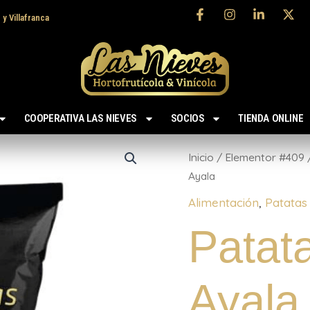
 y Villafranca
COOPERATIVA LAS NIEVES
SOCIOS
TIENDA ONLINE
Patatas
Artesanas
Inicio
/
Elementor #409
Ayala
Ayala
cantidad
Alimentación
,
Patatas 
Patat
Ayala