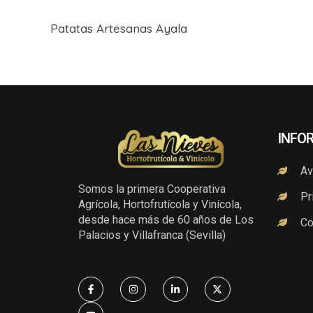
Patatas Artesanas Ayala
INFO
Av
Somos la primera Cooperativa
Pr
Agrícola, Hortofrutícola y Vinícola,
desde hace más de 60 años de Los
Co
Palacios y Villafranca (Sevilla)
F
Y
I
L
X
a
o
n
i
-
c
u
s
n
t
e
t
t
k
w