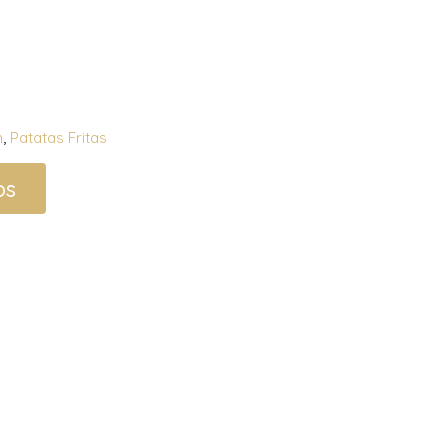
n
,
Patatas Fritas
os