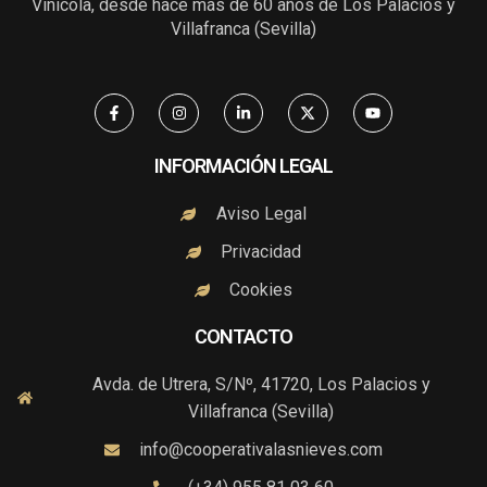
Vinícola, desde hace más de 60 años de Los Palacios y
Villafranca (Sevilla)
F
I
L
X
Y
a
n
i
-
o
c
s
n
t
u
e
t
k
w
t
b
a
e
i
u
INFORMACIÓN LEGAL
o
g
d
t
b
o
r
i
t
e
k
a
n
e
Aviso Legal
-
m
-
r
f
i
Privacidad
n
Cookies
CONTACTO
Avda. de Utrera, S/Nº, 41720, Los Palacios y
Villafranca (Sevilla)
info@cooperativalasnieves.com