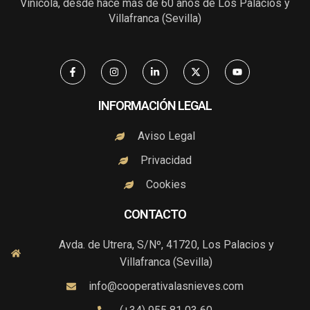
Vinícola, desde hace más de 60 años de Los Palacios y
Villafranca (Sevilla)
F
I
L
X
Y
a
n
i
-
o
c
s
n
t
u
e
t
k
w
t
b
a
e
i
u
INFORMACIÓN LEGAL
o
g
d
t
b
o
r
i
t
e
k
a
n
e
Aviso Legal
-
m
-
r
f
i
Privacidad
n
Cookies
CONTACTO
Avda. de Utrera, S/Nº, 41720, Los Palacios y
Villafranca (Sevilla)
info@cooperativalasnieves.com