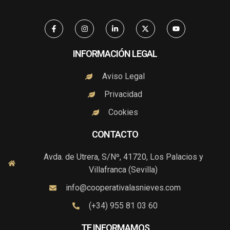
F
I
L
X
Y
a
n
i
-
o
c
s
n
t
u
e
t
k
w
t
b
a
e
i
u
INFORMACIÓN LEGAL
o
g
d
t
b
o
r
i
t
e
k
a
n
e
Aviso Legal
-
m
-
r
f
i
Privacidad
n
Cookies
CONTACTO
Avda. de Utrera, S/Nº, 41720, Los Palacios y
Villafranca (Sevilla)
info@cooperativalasnieves.com
(+34) 955 81 03 60
TE INFORMAMOS